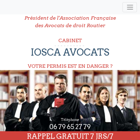
Président de l’Association Française
des Avocats de droit Routier
CABINET
IOSCA AVOCATS
VOTRE PERMIS EST EN DANGER ?
Téléphone
06 79 65 27 79
RAPPEL GRATUIT 7 JRS/7