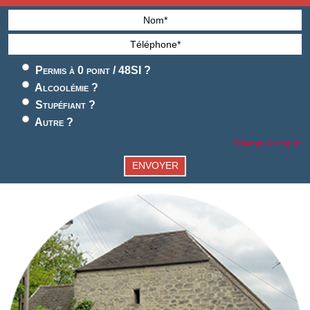
Permis à 0 point / 48SI ?
Alcoolémie ?
Stupéfiant ?
Autre ?
*Champs à remplir
ENVOYER