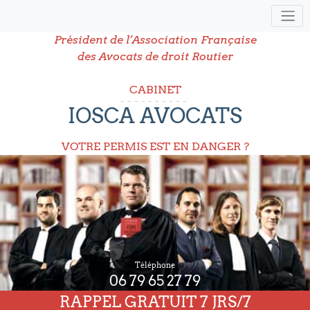
Président de l’Association Française
des Avocats de droit Routier
CABINET
IOSCA AVOCATS
VOTRE PERMIS EST EN DANGER ?
Téléphone
06 79 65 27 79
RAPPEL GRATUIT 7 JRS/7