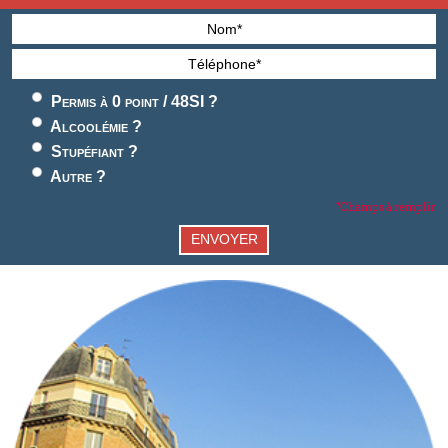
Permis à 0 point / 48SI ?
Alcoolémie ?
Stupéfiant ?
Autre ?
*Champs à remplir
ENVOYER