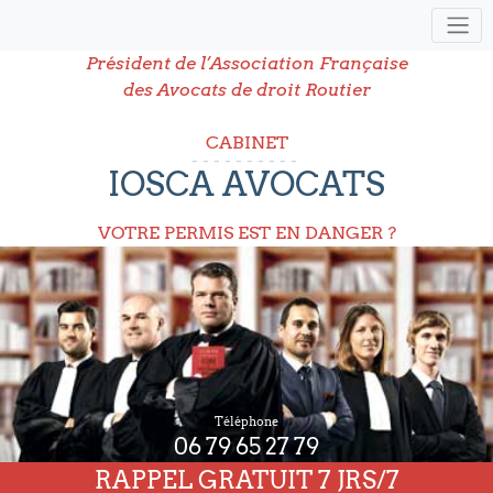
Président de l’Association Française
des Avocats de droit Routier
CABINET
IOSCA AVOCATS
VOTRE PERMIS EST EN DANGER ?
Téléphone
06 79 65 27 79
RAPPEL GRATUIT 7 JRS/7