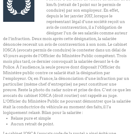
km/h (retrait de 1 point sur le permis de
conduire) par son employeur. En effet,
depuis le 1er janvier 2017, lorsque le
représentant légal d’une société reçoit un
avis de contravention, il a l’obligation de
désigner l’un de ses salariés comme auteur
de l’infraction. Deux mois après cette désignation, la salariée
dénoncée recevait un avis de contravention à son nom. Le cabinet
IOSCA (avocats permis de conduire) le contester dans un délai de
45 jours auprès de l’Officier du Ministère Public compétent. Trois
mois plus tard, ce dernier convoquait la salariée devant le 4 de
Police. À l’audience, la seule preuve dont disposait l’Officier du
Ministère public contre ce salarié était la désignation par
l’employeur. Or, en France, la dénonciation d’une infraction par un
particulier (même chef d’entreprise) ne peut constituer une
preuve. Reste la photo du radar noire et prise de dos. C’est ce que les
avocats du cabinet IOSCA (droit routier) ont rappelé au juge.
L’Officier du Ministère Public ne pouvant démontrer que la salariée
était la conductrice du véhicule au moment des faits, il l’a
logiquement relaxé. Bilan pour la salariée :
Relaxe pure et simple
Aucun retrait de point.
Le cabinet IOSCA (avocats code de la route) a ainsi évité une