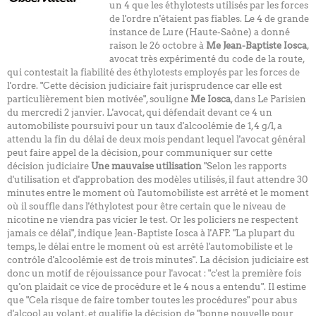
un 4 que les éthylotests utilisés par les forces
de l'ordre n'étaient pas fiables. Le 4 de grande
instance de Lure (Haute-Saône) a donné
raison le 26 octobre à
Me Jean-Baptiste Iosca
,
avocat très expérimenté du code de la route,
qui contestait la fiabilité des éthylotests employés par les forces de
l'ordre. "Cette décision judiciaire fait jurisprudence car elle est
particulièrement bien motivée", souligne
Me Iosca
, dans Le Parisien
du mercredi 2 janvier. L'avocat, qui défendait devant ce 4 un
automobiliste poursuivi pour un taux d'alcoolémie de 1,4 g/l, a
attendu la fin du délai de deux mois pendant lequel l'avocat général
peut faire appel de la décision, pour communiquer sur cette
décision judiciaire
Une mauvaise utilisation
"Selon les rapports
d'utilisation et d'approbation des modèles utilisés, il faut attendre 30
minutes entre le moment où l'automobiliste est arrêté et le moment
où il souffle dans l'éthylotest pour être certain que le niveau de
nicotine ne viendra pas vicier le test. Or les policiers ne respectent
jamais ce délai", indique Jean-Baptiste Iosca à l'AFP. "La plupart du
temps, le délai entre le moment où est arrêté l'automobiliste et le
contrôle d'alcoolémie est de trois minutes". La décision judiciaire est
donc un motif de réjouissance pour l'avocat : "c'est la première fois
qu'on plaidait ce vice de procédure et le 4 nous a entendu". Il estime
que "Cela risque de faire tomber toutes les procédures" pour abus
d'alcool au volant, et qualifie la décision de "bonne nouvelle pour