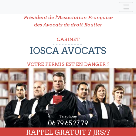
Président de l’Association Française
des Avocats de droit Routier
CABINET
IOSCA AVOCATS
VOTRE PERMIS EST EN DANGER ?
Téléphone
06 79 65 27 79
RAPPEL GRATUIT 7 JRS/7