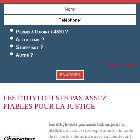
Permis à 0 point / 48SI ?
Alcoolémie ?
Stupéfiant ?
Autre ?
*Champs à remplir
ENVOYER
LES ÉTHYLOTESTS PAS ASSEZ
FIABLES POUR LA JUSTICE
Les éthylotests pas assez fiables pour la
justice
Un avocat très expérimenté du code
de la route a démontré avec succès devant